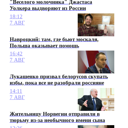
"Веселого молочника" Джастаса
Уолкера выдворяют из России
18:12
7 АВГ
Навроцкий: там, где бьют москаля,
Польша оказывает помощь
16:42
7 АВГ
Лукашенко призвал белорусов скупать
избы, пока все не разобрали россияне
14:11
7 АВГ
Жительницу Норвегии отправили в
тюрьму из-за необычного имени сына