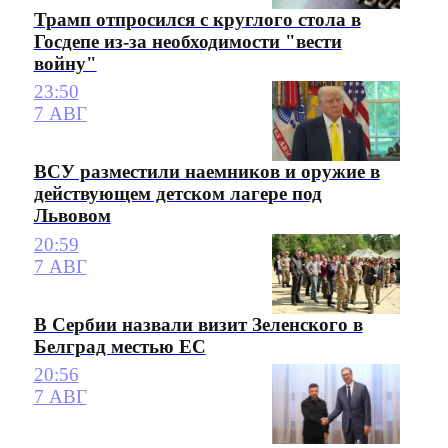
Трамп отпросился с круглого стола в
Госдепе из-за необходимости "вести
войну"
23:50
7 АВГ
ВСУ разместили наемников и оружие в
действующем детском лагере под
Львовом
20:59
7 АВГ
В Сербии назвали визит Зеленского в
Белград местью ЕС
20:56
7 АВГ