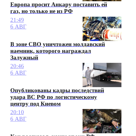
Европа просит Анкару поставить ей
газ, но только не из РФ
21:49
6 АВГ
В зоне СВО уничтожен молдавский
наемник, которого награждал
Залужный
20:46
6 АВГ
Опубликованы кадры последствий
удара ВС РФ по логистическому
центру под Киевом
20:10
6 АВГ