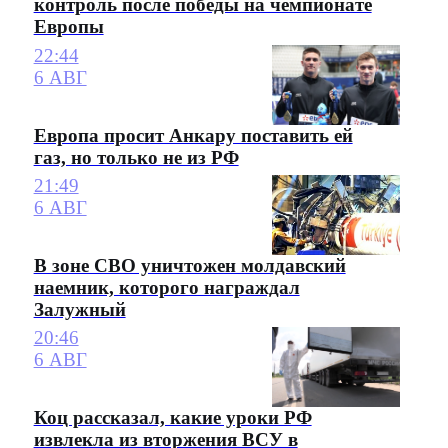
контроль после победы на чемпионате
Европы
22:44
6 АВГ
Европа просит Анкару поставить ей
газ, но только не из РФ
21:49
6 АВГ
В зоне СВО уничтожен молдавский
наемник, которого награждал
Залужный
20:46
6 АВГ
Коц рассказал, какие уроки РФ
извлекла из вторжения ВСУ в