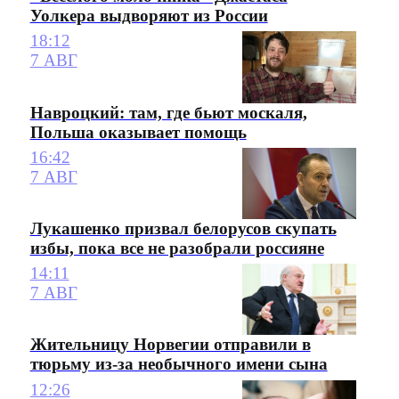
Уолкера выдворяют из России
18:12
7 АВГ
Навроцкий: там, где бьют москаля,
Польша оказывает помощь
16:42
7 АВГ
Лукашенко призвал белорусов скупать
избы, пока все не разобрали россияне
14:11
7 АВГ
Жительницу Норвегии отправили в
тюрьму из-за необычного имени сына
12:26