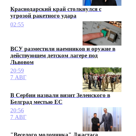
Краснодарский край столкнулся с
угрозой ракетного удара
02:55
ВСУ разместили наемников и оружие в
действующем детском лагере под
Львовом
20:59
7 АВГ
В Сербии назвали визит Зеленского в
Белград местью ЕС
20:56
7 АВГ
"Веселого молочника" Джастаса