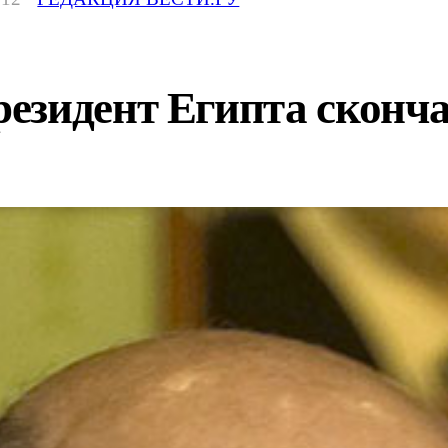
езидент Египта сконч