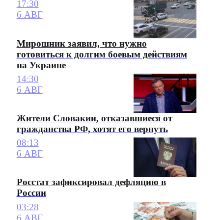
17:30
6 АВГ
Мирошник заявил, что нужно
готовиться к долгим боевым действиям
на Украине
14:30
6 АВГ
Жители Словакии, отказавшиеся от
гражданства РФ, хотят его вернуть
08:13
6 АВГ
Росстат зафиксировал дефляцию в
России
03:28
6 АВГ