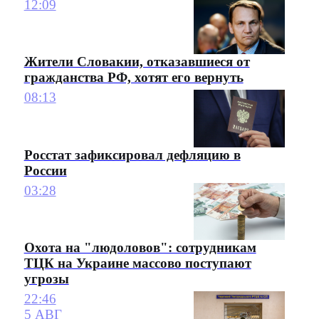
12:09
Жители Словакии, отказавшиеся от
гражданства РФ, хотят его вернуть
08:13
Росстат зафиксировал дефляцию в
России
03:28
Охота на "людоловов": сотрудникам
ТЦК на Украине массово поступают
угрозы
22:46
5 АВГ