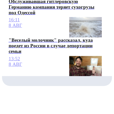
Обслуживавшая гитлеровскую
Германию компания теряет сухогрузы
под Одессой
16:11
8 АВГ
"Веселый молочник" рассказал, куда
поедет из России в случае депортации
семьи
13:52
8 АВГ