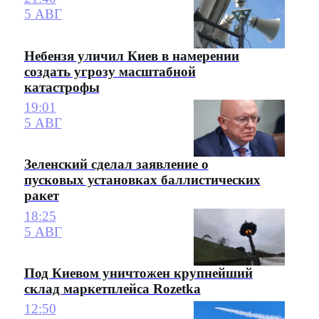
5 АВГ
Небензя уличил Киев в намерении
создать угрозу масштабной
катастрофы
19:01
5 АВГ
Зеленский сделал заявление о
пусковых установках баллистических
ракет
18:25
5 АВГ
Под Киевом уничтожен крупнейший
склад маркетплейса Rozetka
12:50