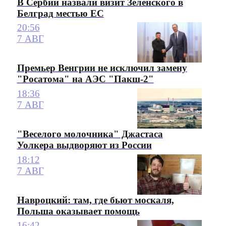
В Сербии назвали визит Зеленского в
Белград местью ЕС
20:56
7 АВГ
Премьер Венгрии не исключил замену
"Росатома" на АЭС "Пакш-2"
18:36
7 АВГ
"Веселого молочника" Джастаса
Уолкера выдворяют из России
18:12
7 АВГ
Навроцкий: там, где бьют москаля,
Польша оказывает помощь
16:42