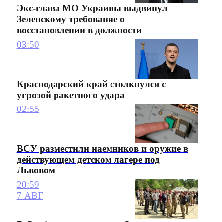
Экс-глава МО Украины выдвинул
Зеленскому требование о
восстановлении в должности
03:50
Краснодарский край столкнулся с
угрозой ракетного удара
02:55
ВСУ разместили наемников и оружие в
действующем детском лагере под
Львовом
20:59
7 АВГ