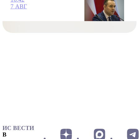
7 АВГ
ИС ВЕСТИ
В