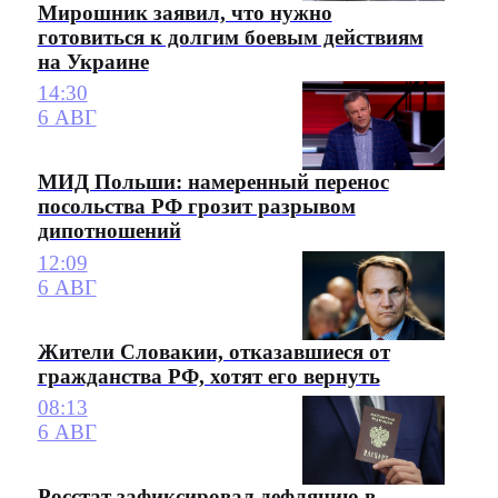
Мирошник заявил, что нужно
готовиться к долгим боевым действиям
на Украине
14:30
6 АВГ
МИД Польши: намеренный перенос
посольства РФ грозит разрывом
дипотношений
12:09
6 АВГ
Жители Словакии, отказавшиеся от
гражданства РФ, хотят его вернуть
08:13
6 АВГ
Росстат зафиксировал дефляцию в