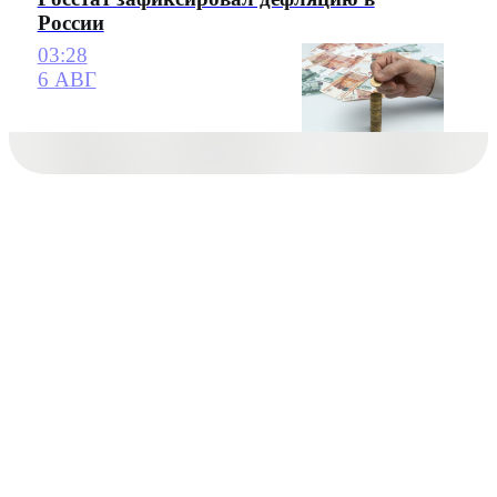
России
03:28
6 АВГ