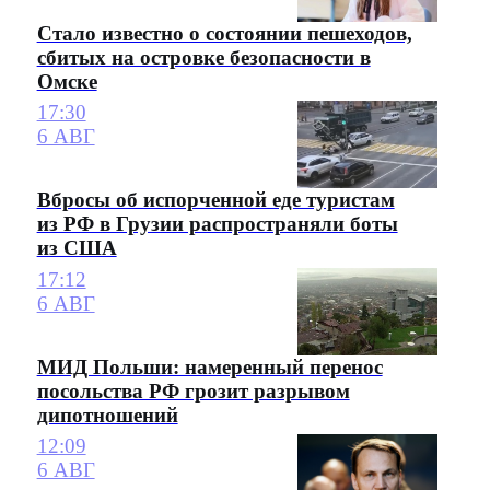
Стало известно о состоянии пешеходов,
сбитых на островке безопасности в
Омске
17:30
6 АВГ
Вбросы об испорченной еде туристам
из РФ в Грузии распространяли боты
из США
17:12
6 АВГ
МИД Польши: намеренный перенос
посольства РФ грозит разрывом
дипотношений
12:09
6 АВГ