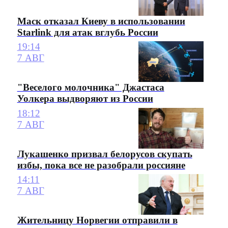
Маск отказал Киеву в использовании
Starlink для атак вглубь России
19:14
7 АВГ
"Веселого молочника" Джастаса
Уолкера выдворяют из России
18:12
7 АВГ
Лукашенко призвал белорусов скупать
избы, пока все не разобрали россияне
14:11
7 АВГ
Жительницу Норвегии отправили в