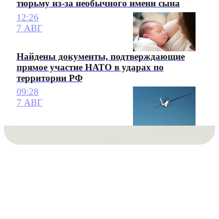
тюрьму из-за необычного имени сына
12:26
7 АВГ
Найдены документы, подтверждающие
прямое участие НАТО в ударах по
территории РФ
09:28
7 АВГ