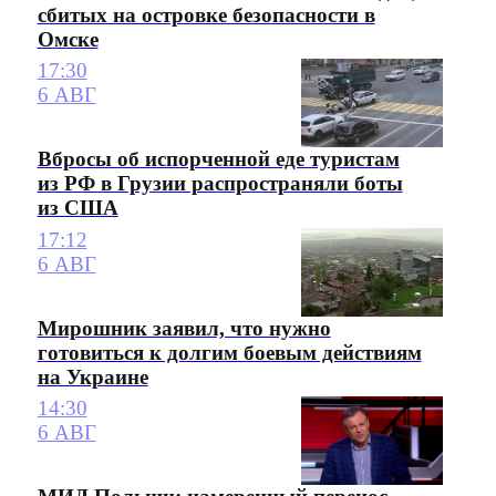
сбитых на островке безопасности в
Омске
17:30
6 АВГ
Вбросы об испорченной еде туристам
из РФ в Грузии распространяли боты
из США
17:12
6 АВГ
Мирошник заявил, что нужно
готовиться к долгим боевым действиям
на Украине
14:30
6 АВГ