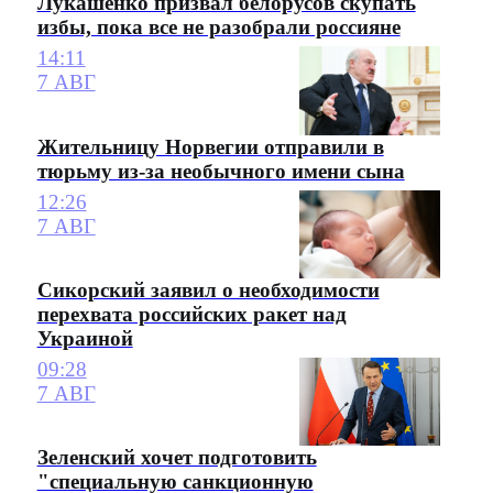
Лукашенко призвал белорусов скупать
избы, пока все не разобрали россияне
14:11
7 АВГ
Жительницу Норвегии отправили в
тюрьму из-за необычного имени сына
12:26
7 АВГ
Сикорский заявил о необходимости
перехвата российских ракет над
Украиной
09:28
7 АВГ
Зеленский хочет подготовить
"специальную санкционную