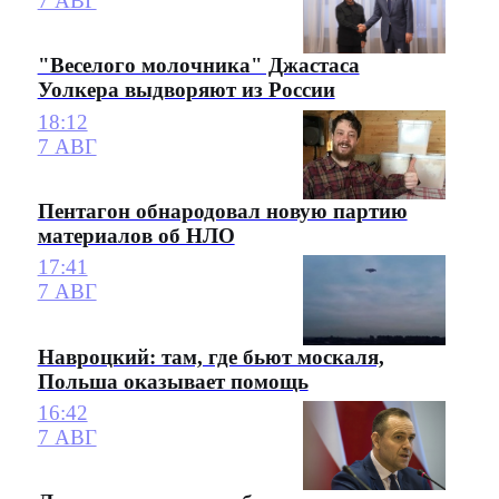
7 АВГ
"Веселого молочника" Джастаса
Уолкера выдворяют из России
18:12
7 АВГ
Пентагон обнародовал новую партию
материалов об НЛО
17:41
7 АВГ
Навроцкий: там, где бьют москаля,
Польша оказывает помощь
16:42
7 АВГ