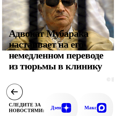
Адвокат Мубарака
настаивает на его
немедленном переводе
из тюрьмы в клинику
© E
СЛЕДИТЕ ЗА
Дзен
Макс
НОВОСТЯМИ: