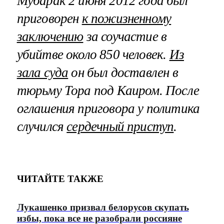
Мубарак 2 июня 2012 года был
приговорен
к пожизненному
заключению
за соучастие в
убийтве около 850 человек.
Из
зала суда
он был доставлен в
тюрьму Тора под Каиром. После
оглашения приговора у политика
случился
сердечный приступ
.
ЧИТАЙТЕ ТАКЖЕ
Лукашенко призвал белорусов скупать
избы, пока все не разобрали россияне