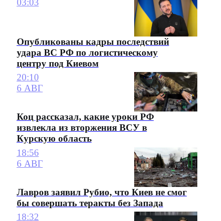
03:03
Опубликованы кадры последствий
удара ВС РФ по логистическому
центру под Киевом
20:10
6 АВГ
Коц рассказал, какие уроки РФ
извлекла из вторжения ВСУ в
Курскую область
18:56
6 АВГ
Лавров заявил Рубио, что Киев не смог
бы совершать теракты без Запада
18:32