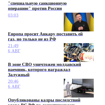
"специальную санкционную
операцию" против России
03:03
Европа просит Анкару поставить ей
газ, но только не из РФ
21:49
6 АВГ
В зоне СВО уничтожен молдавский
наемник, которого награждал
Залужный
20:46
6 АВГ
Опубликованы кадры последствий