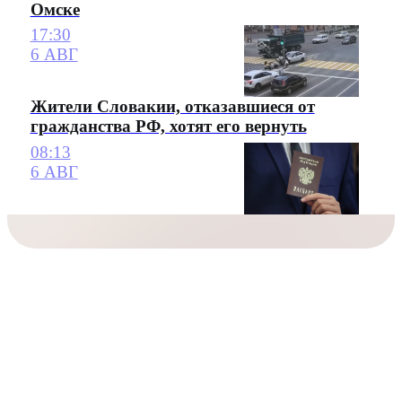
Омске
17:30
6 АВГ
Жители Словакии, отказавшиеся от
гражданства РФ, хотят его вернуть
08:13
6 АВГ