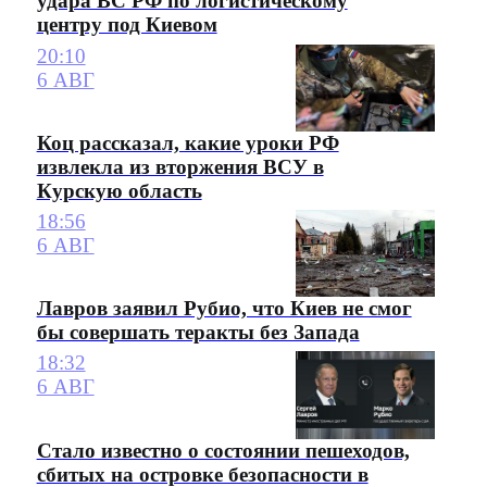
удара ВС РФ по логистическому
центру под Киевом
20:10
6 АВГ
Коц рассказал, какие уроки РФ
извлекла из вторжения ВСУ в
Курскую область
18:56
6 АВГ
Лавров заявил Рубио, что Киев не смог
бы совершать теракты без Запада
18:32
6 АВГ
Стало известно о состоянии пешеходов,
сбитых на островке безопасности в