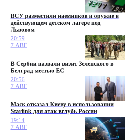
ВСУ разместили наемников и оружие в
действующем детском лагере под
Львовом
20:59
7 АВГ
В Сербии назвали визит Зеленского в
Белград местью ЕС
20:56
7 АВГ
Маск отказал Киеву в использовании
Starlink для атак вглубь России
19:14
7 АВГ