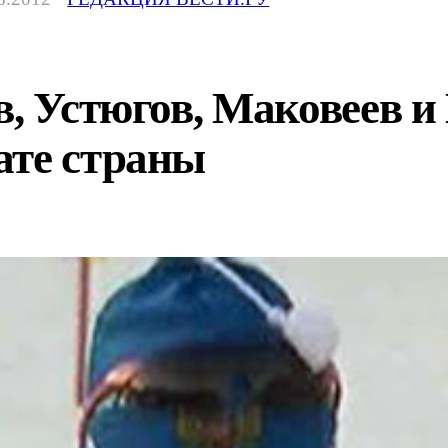
в, Устюгов, Маковеев 
ате страны