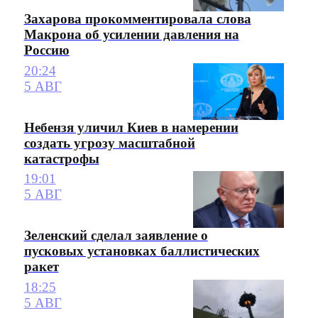
Захарова прокомментировала слова
Макрона об усилении давления на
Россию
20:24
5 АВГ
Небензя уличил Киев в намерении
создать угрозу масштабной
катастрофы
19:01
5 АВГ
Зеленский сделал заявление о
пусковых установках баллистических
ракет
18:25
5 АВГ