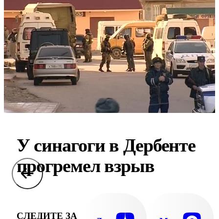
У синагоги в Дербенте
прогремел взрыв
СЛЕДИТЕ ЗА