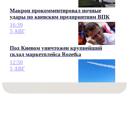
Макрон прокомментировал ночные
удары по киевским предприятиям ВПК
16:39
5 АВГ
Под Киевом уничтожен крупнейший
склад маркетплейса Rozetka
12:50
5 АВГ