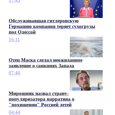
17:43
Обслуживавшая гитлеровскую
Германию компания теряет сухогрузы
под Одессой
16:11
Отец Маска сделал неожиданное
заявление о санкциях Запада
07:40
Мирошник назвал страну-
популяризатора нарратива о
"похищении" Россией детей
04:44