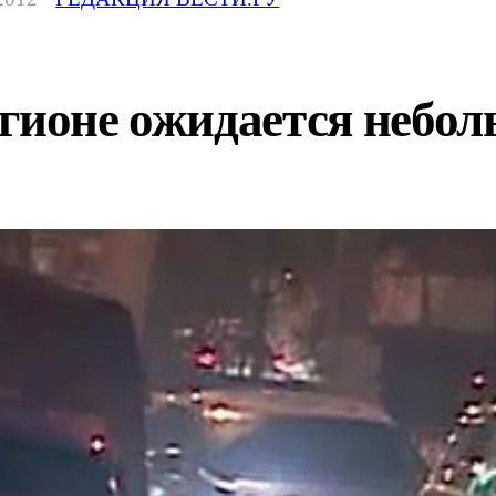
гионе ожидается небол