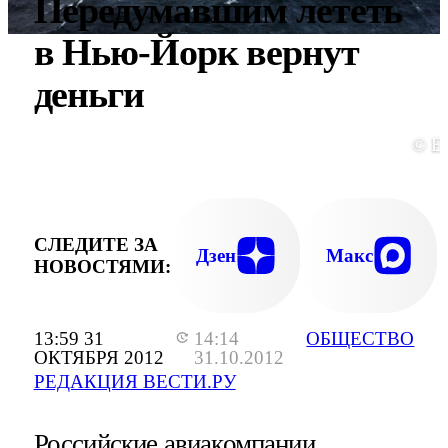
Передумавшим лететь
в Нью-Йорк вернут
деньги
© E
СЛЕДИТЕ ЗА
Дзен
Макс
НОВОСТЯМИ:
13:59 31
14:14
ОБЩЕСТВО
ОКТЯБРЯ 2012
31.10.2012
РЕДАКЦИЯ ВЕСТИ.РУ
Российские авиакомпании,