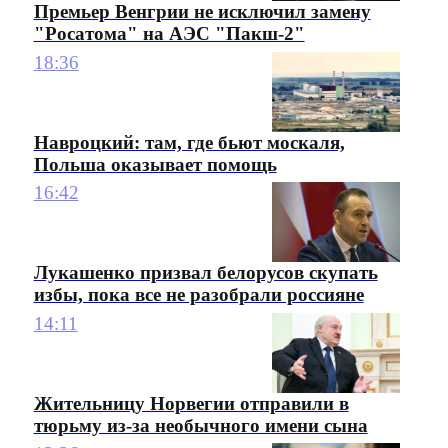
Премьер Венгрии не исключил замену
"Росатома" на АЭС "Пакш-2"
18:36
Навроцкий: там, где бьют москаля,
Польша оказывает помощь
16:42
Лукашенко призвал белорусов скупать
избы, пока все не разобрали россияне
14:11
Жительницу Норвегии отправили в
тюрьму из-за необычного имени сына