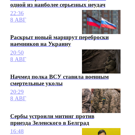
одной из наиболее серьезных неудач
22:36
8 АВГ
Раскрыт новый маршрут переброски
наемников на Украину
20:50
8 АВГ
Начмед полка ВСУ ставила военным
смертельные уколы
20:29
8 АВГ
Сербы устроили митинг против
приезда Зеленского в Белград
16:48