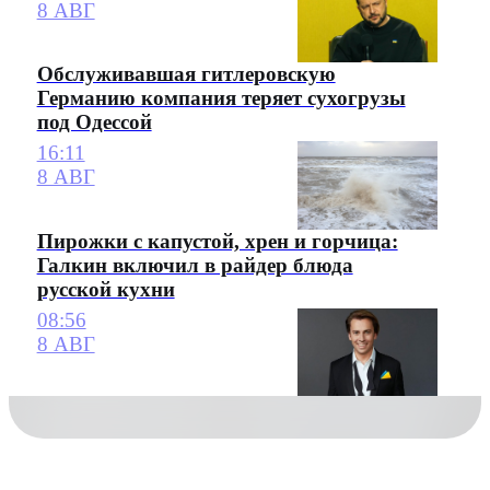
8 АВГ
Обслуживавшая гитлеровскую
Германию компания теряет сухогрузы
под Одессой
16:11
8 АВГ
Пирожки с капустой, хрен и горчица:
Галкин включил в райдер блюда
русской кухни
08:56
8 АВГ