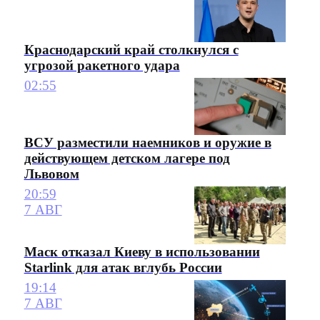
Краснодарский край столкнулся с
угрозой ракетного удара
02:55
ВСУ разместили наемников и оружие в
действующем детском лагере под
Львовом
20:59
7 АВГ
Маск отказал Киеву в использовании
Starlink для атак вглубь России
19:14
7 АВГ