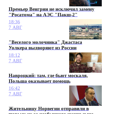
Премьер Венгрии не исключил замену
"Росатома" на АЭС "Пакш-2"
18:36
7 АВГ
"Веселого молочника" Джастаса
Уолкера выдворяют из России
18:12
7 АВГ
Навроцкий: там, где бьют москаля,
Польша оказывает помощь
16:42
7 АВГ
Жительницу Норвегии отправили в