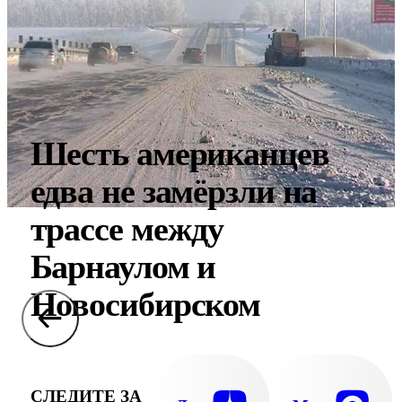
Шесть американцев
едва не замёрзли на
трассе между
Барнаулом и
Новосибирском
СЛЕДИТЕ ЗА