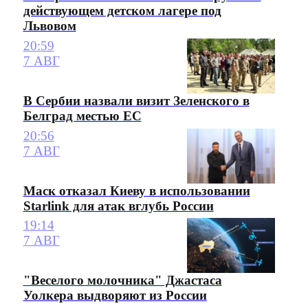
действующем детском лагере под
Львовом
20:59
7 АВГ
В Сербии назвали визит Зеленского в
Белград местью ЕС
20:56
7 АВГ
Маск отказал Киеву в использовании
Starlink для атак вглубь России
19:14
7 АВГ
"Веселого молочника" Джастаса
Уолкера выдворяют из России