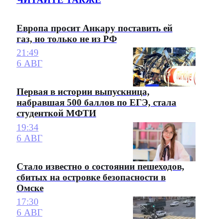
Европа просит Анкару поставить ей
газ, но только не из РФ
21:49
6 АВГ
Первая в истории выпускница,
набравшая 500 баллов по ЕГЭ, стала
студенткой МФТИ
19:34
6 АВГ
Стало известно о состоянии пешеходов,
сбитых на островке безопасности в
Омске
17:30
6 АВГ