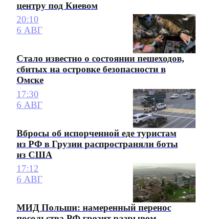
центру под Киевом
20:10
6 АВГ
Стало известно о состоянии пешеходов,
сбитых на островке безопасности в
Омске
17:30
6 АВГ
Вбросы об испорченной еде туристам
из РФ в Грузии распространяли боты
из США
17:12
6 АВГ
МИД Польши: намеренный перенос
посольства РФ грозит разрывом