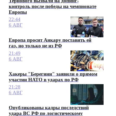
Тернового вызвали на допинг-
контроль после победы на чемпионате
Европы
22:44
6 АВГ
Европа просит Анкару поставить ей
газ, но только не из РФ
21:49
6 АВГ
Хакеры "Берегини" заявили о прямом
участии НАТО в ударах по РФ
21:28
6 АВГ
Опубликованы кадры последствий
удара ВС РФ по логистическому