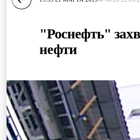
"Роснефть" захв
нефти