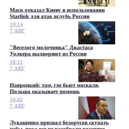
Маск отказал Киеву в использовании
Starlink для атак вглубь России
19:14
7 АВГ
"Веселого молочника" Джастаса
Уолкера выдворяют из России
18:12
7 АВГ
Навроцкий: там, где бьют москаля,
Польша оказывает помощь
16:42
7 АВГ
Лукашенко призвал белорусов скупать
избы, пока все не разобрали россияне