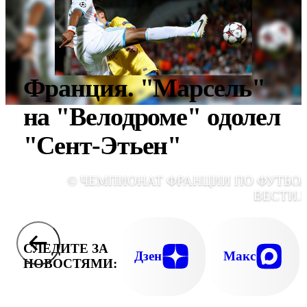
Франция. "Марсель"
на "Велодроме" одолел
"Сент-Этьен"
© ЧЕМПИОНАТ ФРАНЦИИ ПО ФУТБОЛ
ВЕСТИ.
СЛЕДИТЕ ЗА
Дзен
Макс
НОВОСТЯМИ: