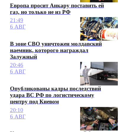
Европа просит Анкару поставить ей
газ, но только не из РФ
21:49
6 АВГ
В зоне СВО уничтожен молдавский
наемник, которого награждал
Залужный
20:46
6 АВГ
Опубликованы кадры последствий
удара ВС РФ по логистическому
центру под Киевом
20:10
6 АВГ