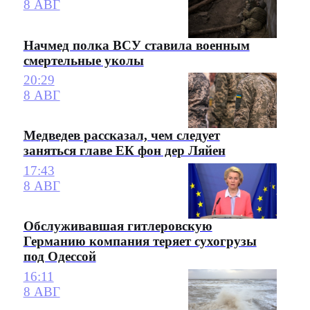
8 АВГ
Начмед полка ВСУ ставила военным
смертельные уколы
20:29
8 АВГ
Медведев рассказал, чем следует
заняться главе ЕК фон дер Ляйен
17:43
8 АВГ
Обслуживавшая гитлеровскую
Германию компания теряет сухогрузы
под Одессой
16:11
8 АВГ