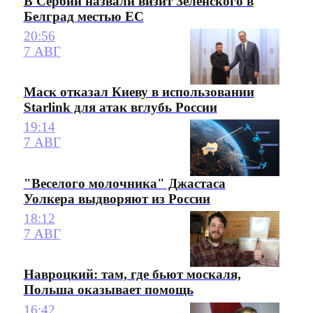
В Сербии назвали визит Зеленского в
Белград местью ЕС
20:56
7 АВГ
Маск отказал Киеву в использовании
Starlink для атак вглубь России
19:14
7 АВГ
"Веселого молочника" Джастаса
Уолкера выдворяют из России
18:12
7 АВГ
Навроцкий: там, где бьют москаля,
Польша оказывает помощь
16:42