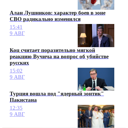
Алан Лушников: характер боев в зоне
СВО радикально изменился
15:41
9 АВГ
Коц считает поразительно мягкой
реакцию Вучича на вопрос об убийстве
русских
15:02
9 АВГ
Турция вошла под "ядерный зонтик"
Пакистана
12:35
9 АВГ