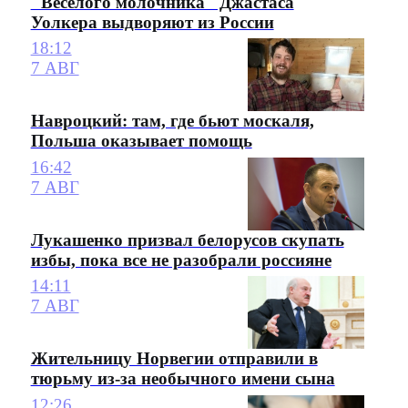
"Веселого молочника" Джастаса
Уолкера выдворяют из России
18:12
7 АВГ
Навроцкий: там, где бьют москаля,
Польша оказывает помощь
16:42
7 АВГ
Лукашенко призвал белорусов скупать
избы, пока все не разобрали россияне
14:11
7 АВГ
Жительницу Норвегии отправили в
тюрьму из-за необычного имени сына
12:26