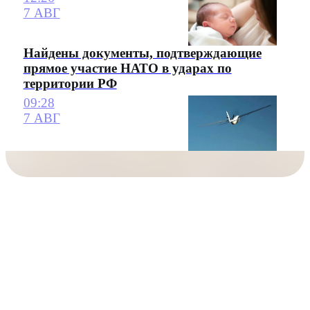
7 АВГ
Найдены документы, подтверждающие
прямое участие НАТО в ударах по
территории РФ
09:28
7 АВГ