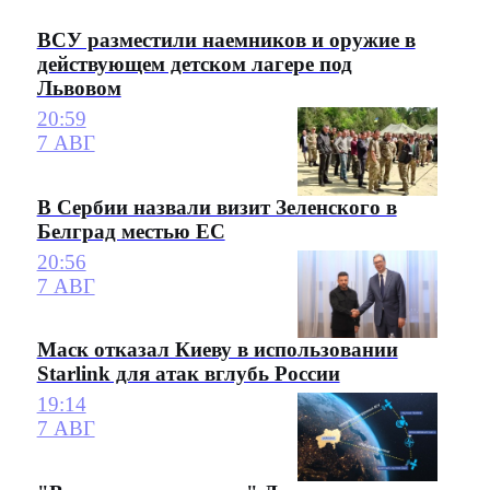
ВСУ разместили наемников и оружие в
действующем детском лагере под
Львовом
20:59
7 АВГ
В Сербии назвали визит Зеленского в
Белград местью ЕС
20:56
7 АВГ
Маск отказал Киеву в использовании
Starlink для атак вглубь России
19:14
7 АВГ