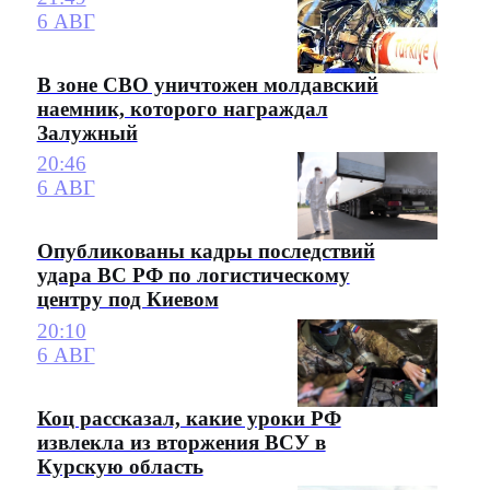
6 АВГ
В зоне СВО уничтожен молдавский
наемник, которого награждал
Залужный
20:46
6 АВГ
Опубликованы кадры последствий
удара ВС РФ по логистическому
центру под Киевом
20:10
6 АВГ
Коц рассказал, какие уроки РФ
извлекла из вторжения ВСУ в
Курскую область