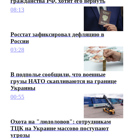
гражданства РФ, хотят его вернуть
08:13
Росстат зафиксировал дефляцию в
России
03:28
В подполье сообщили, что военные
грузы НАТО скапливаются на границе
Украины
00:55
Охота на "людоловов": сотрудникам
ТЦК на Украине массово поступают
угрозы