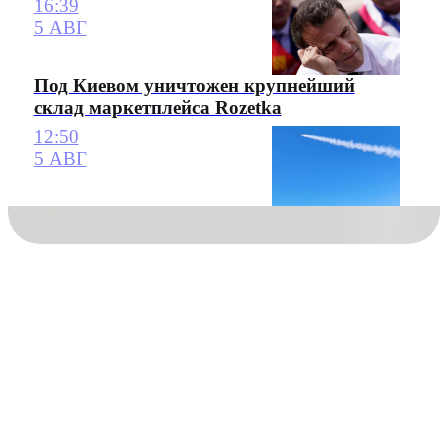
16:39
5 АВГ
Под Киевом уничтожен крупнейший
склад маркетплейса Rozetka
12:50
5 АВГ