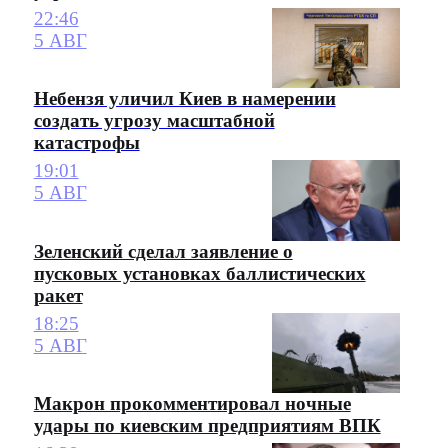
22:46
5 АВГ
Небензя уличил Киев в намерении
создать угрозу масштабной
катастрофы
19:01
5 АВГ
Зеленский сделал заявление о
пусковых установках баллистических
ракет
18:25
5 АВГ
Макрон прокомментировал ночные
удары по киевским предприятиям ВПК