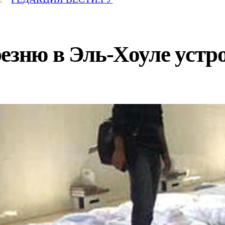
езню в Эль-Хоуле устр