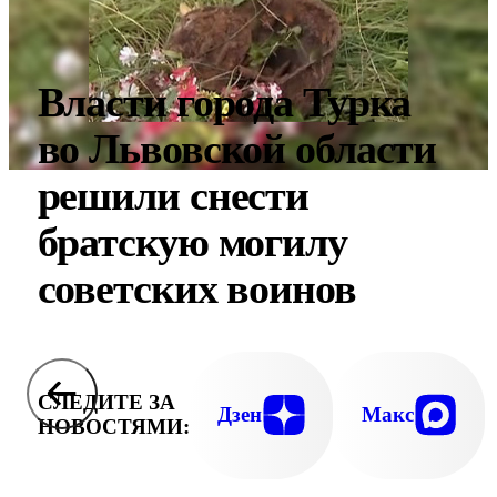
Власти города Турка
во Львовской области
решили снести
братскую могилу
советских воинов
СЛЕДИТЕ ЗА
Дзен
Макс
НОВОСТЯМИ: