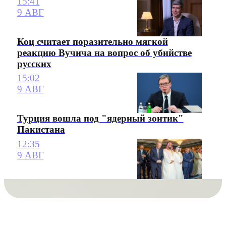
15:41
9 АВГ
Коц считает поразительно мягкой
реакцию Вучича на вопрос об убийстве
русских
15:02
9 АВГ
Турция вошла под "ядерный зонтик"
Пакистана
12:35
9 АВГ