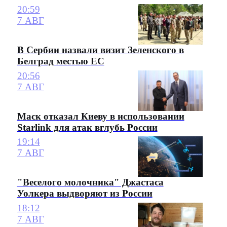
20:59
7 АВГ
В Сербии назвали визит Зеленского в
Белград местью ЕС
20:56
7 АВГ
Маск отказал Киеву в использовании
Starlink для атак вглубь России
19:14
7 АВГ
"Веселого молочника" Джастаса
Уолкера выдворяют из России
18:12
7 АВГ