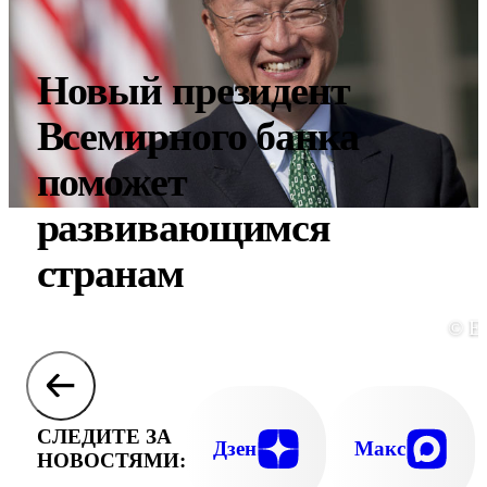
Новый президент
Всемирного банка
поможет
развивающимся
странам
© E
СЛЕДИТЕ ЗА
Дзен
Макс
НОВОСТЯМИ: