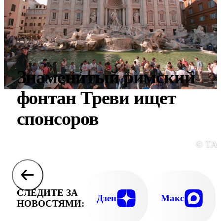
Знаменитый римский
фонтан Треви ищет
спонсоров
© ТА
СЛЕДИТЕ ЗА
Дзен
Макс
НОВОСТЯМИ: