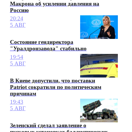
Макрона об усилении давления на
Россию
20:24
5 АВГ
Состояние гендиректора
"Уралдронзавода" стабильно
19:54
5 АВГ
В Киеве допустили, что поставки
Patriot сократили по политическим
причинам
19:43
5 АВГ
Зеленский сделал заявление о
пусковых установках баллистических