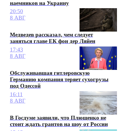
наемников на Украину
20:50
8 АВГ
Медведев рассказал, чем следует
заняться главе ЕК фон дер Ляйен
17:43
8 АВГ
Обслуживавшая гитлеровскую
Германию компания теряет сухогрузы
под Одессой
16:11
8 АВГ
В Госдуме заявили, что Плющенко не
стоит ждать грантов на шоу от России