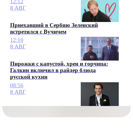
12:12
8 АВГ
Приехавший в Сербию Зеленский
встретился с Вучичем
12:10
8 АВГ
Пирожки с капустой, хрен и горчица:
Галкин включил в райдер блюда
русской кухни
08:56
8 АВГ