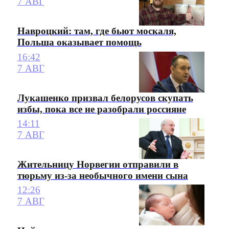
7 АВГ
Навроцкий: там, где бьют москаля,
Польша оказывает помощь
16:42
7 АВГ
Лукашенко призвал белорусов скупать
избы, пока все не разобрали россияне
14:11
7 АВГ
Жительницу Норвегии отправили в
тюрьму из-за необычного имени сына
12:26
7 АВГ