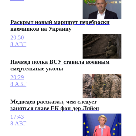
Раскрыт новый маршрут переброски
наемников на Украину
20:50
8 АВГ
Начмед полка ВСУ ставила военным
смертельные уколы
20:29
8 АВГ
Медведев рассказал, чем следует
заняться главе ЕК фон дер Ляйен
17:43
8 АВГ