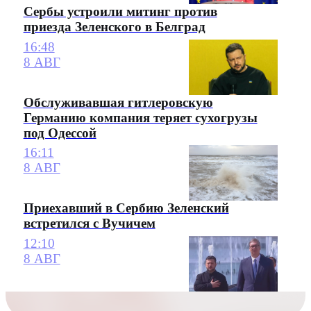
Сербы устроили митинг против
приезда Зеленского в Белград
16:48
8 АВГ
Обслуживавшая гитлеровскую
Германию компания теряет сухогрузы
под Одессой
16:11
8 АВГ
Приехавший в Сербию Зеленский
встретился с Вучичем
12:10
8 АВГ