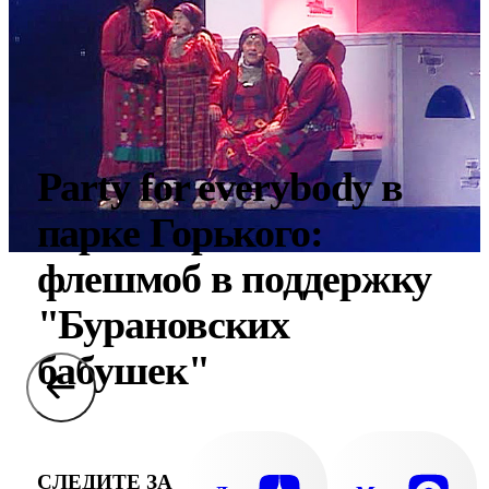
Party for everybody в
парке Горького:
флешмоб в поддержку
"Бурановских
бабушек"
СЛЕДИТЕ ЗА