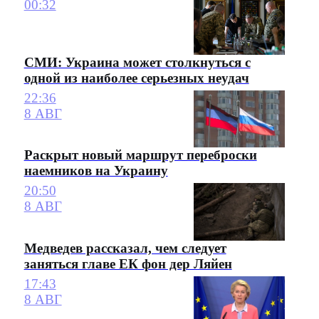
00:32
СМИ: Украина может столкнуться с
одной из наиболее серьезных неудач
22:36
8 АВГ
Раскрыт новый маршрут переброски
наемников на Украину
20:50
8 АВГ
Медведев рассказал, чем следует
заняться главе ЕК фон дер Ляйен
17:43
8 АВГ