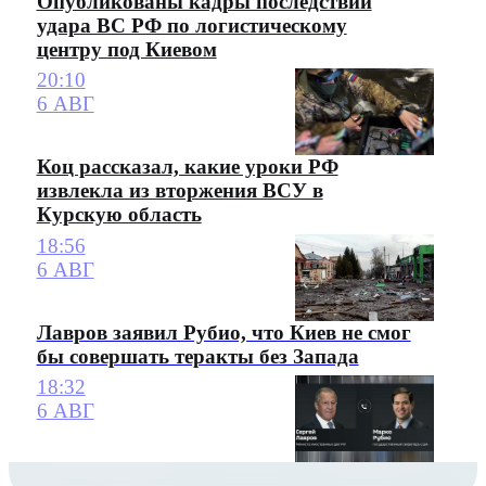
Опубликованы кадры последствий
удара ВС РФ по логистическому
центру под Киевом
20:10
6 АВГ
Коц рассказал, какие уроки РФ
извлекла из вторжения ВСУ в
Курскую область
18:56
6 АВГ
Лавров заявил Рубио, что Киев не смог
бы совершать теракты без Запада
18:32
6 АВГ