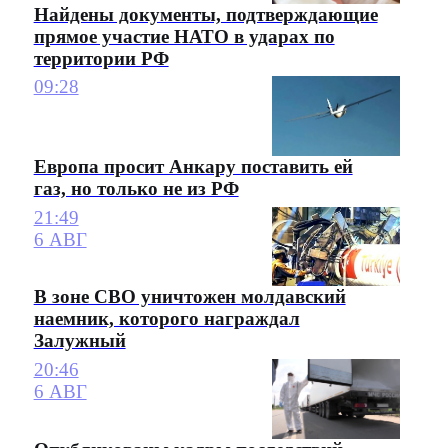
Найдены документы, подтверждающие
прямое участие НАТО в ударах по
территории РФ
09:28
Европа просит Анкару поставить ей
газ, но только не из РФ
21:49
6 АВГ
В зоне СВО уничтожен молдавский
наемник, которого награждал
Залужный
20:46
6 АВГ