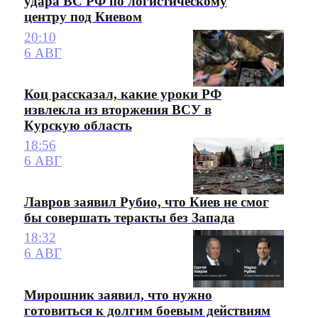
удара ВС РФ по логистическому
центру под Киевом
20:10
6 АВГ
Коц рассказал, какие уроки РФ
извлекла из вторжения ВСУ в
Курскую область
18:56
6 АВГ
Лавров заявил Рубио, что Киев не смог
бы совершать теракты без Запада
18:32
6 АВГ
Мирошник заявил, что нужно
готовиться к долгим боевым действиям